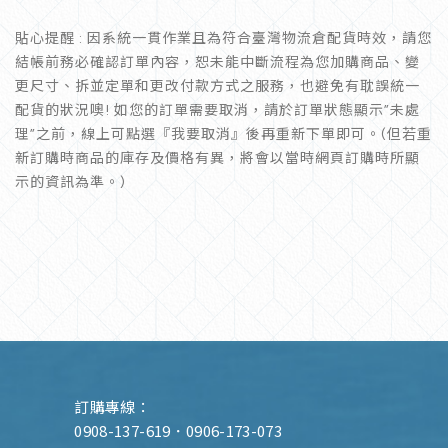
貼心提醒 : 因系統一貫作業且為符合臺灣物流倉配貨時效，請您
結帳前務必確認訂單內容，恕未能中斷流程為您加購商品、變
更尺寸、拆並定單和更改付款方式之服務，也避免有耽誤統一
配貨的狀況噢! 如您的訂單需要取消，請於訂單狀態顯示”未處
理”之前，線上可點選『我要取消』後再重新下單即可。(但若重
新訂購時商品的庫存及價格有異，將會以當時網頁訂購時所顯
示的資訊為準。)
訂購專線：
0908-137-619
．
0906-173-073