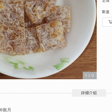
定價
數量
1
/
0
詳細介紹
6
個月