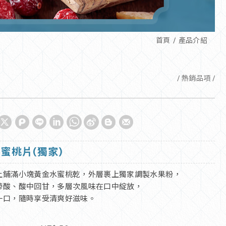
首頁
產品介紹
熱銷品項
蜜桃片(獨家)
上鋪滿小塊黃金水蜜桃乾，外層裹上獨家調製水果粉，
帶酸、酸中回甘，多層次風味在口中綻放，
一口，隨時享受清爽好滋味。