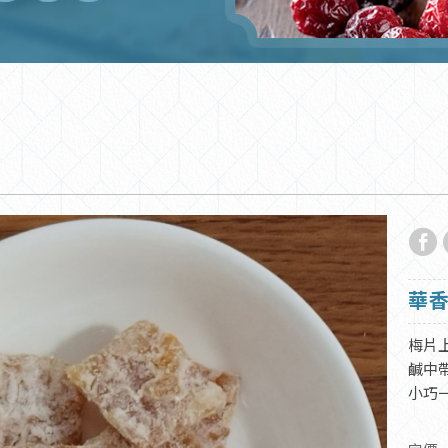
華香
梅片
鹹中
小巧